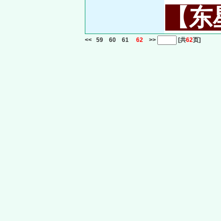
【东星
<<
59
60
61
62
>>
[共
62
页]