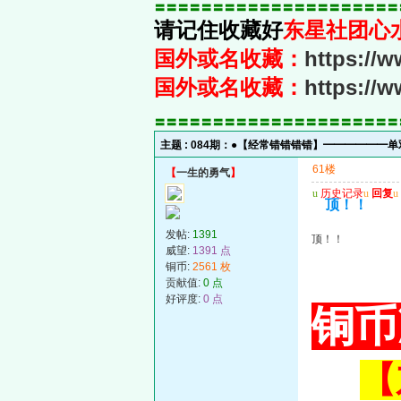
〓〓〓〓〓〓〓〓〓〓〓〓〓〓〓〓〓〓〓〓〓
请记住收藏好
东星社团心
国外或名收藏：
https://
国外或名收藏：
https://
〓〓〓〓〓〓〓〓〓〓〓〓〓〓〓〓〓〓〓〓〓
主题 :
084期：●【经常错错错错】━━━━━━
61楼
【
一生的勇气
】
u
历史记录
u
回复
u
顶！！
发帖:
1391
顶！！
威望:
1391 点
铜币:
2561 枚
贡献值:
0 点
好评度:
0 点
铜币
【