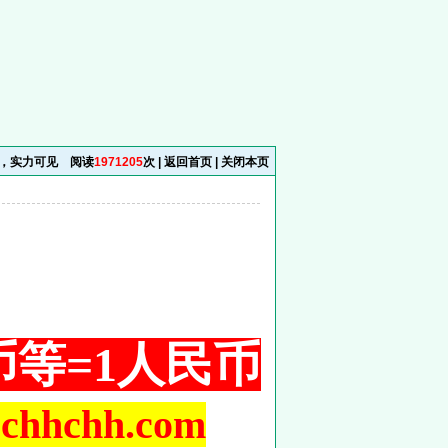
期，实力可见
阅读
1971205
次 |
返回首页
|
关闭本页
铜币等=1人民币
hchh.com