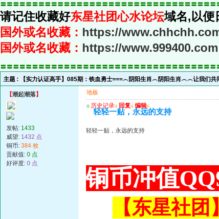
〓〓〓〓〓〓〓〓〓〓〓〓〓〓〓〓〓〓〓〓〓〓〓〓〓〓〓〓〓〓〓〓〓〓
请记住收藏好
东星社团心水论坛
域名,以便
国外或名收藏：
https://www.chhchh.co
国外或名收藏：
https://www.999400.com
〓〓〓〓〓〓〓〓〓〓〓〓〓〓〓〓〓〓〓〓〓〓〓〓〓〓〓〓〓〓〓〓〓〓
主题 :
【实力认证高手】085期：铁血勇士===︵阴阳生肖︵阴阳生肖︵︵让我们
地板
【
潮起潮落
】
u
历史记录
u
回复
u
编辑
u
轻轻一贴，永远的支持
发帖:
1433
轻轻一贴，永远的支持
威望:
1432 点
铜币:
384 枚
贡献值:
0 点
好评度:
0 点
铜币冲值QQ9
【东星社团】或