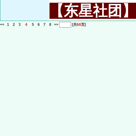
【东星社团】或名
<<
1
2
3
4
5
6
7
8
>>
[共
68
页]