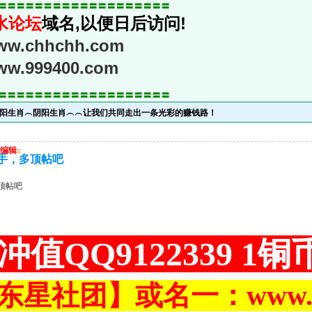
〓〓〓〓〓〓〓〓〓〓〓〓〓〓〓〓〓〓〓
水论坛
域名,以便日后访问!
www.chhchh.com
www.999400.com
〓〓〓〓〓〓〓〓〓〓〓〓〓〓〓〓〓〓〓
︵阴阳生肖︵阴阳生肖︵︵让我们共同走出一条光彩的赚钱路！
编辑
u
手，多顶帖吧
顶帖吧
冲值QQ9122339 1
东星社团】或名一：www.ch