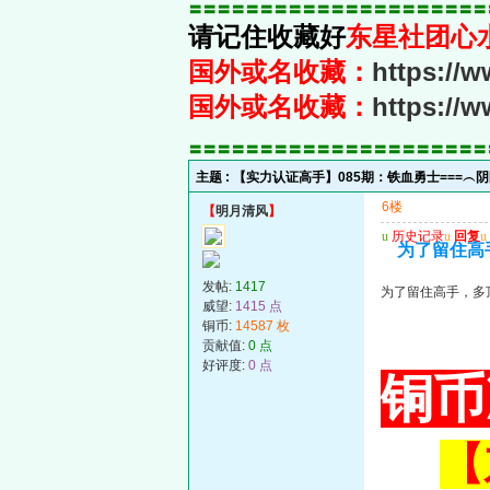
〓〓〓〓〓〓〓〓〓〓〓〓〓〓〓〓〓〓〓〓〓
请记住收藏好
东星社团心
国外或名收藏：
https://
国外或名收藏：
https://
〓〓〓〓〓〓〓〓〓〓〓〓〓〓〓〓〓〓〓〓〓
主题 :
【实力认证高手】085期：铁血勇士===
6楼
【
明月清风
】
u
历史记录
u
回复
u
为了留住高
发帖:
1417
为了留住高手，多
威望:
1415 点
铜币:
14587 枚
贡献值:
0 点
好评度:
0 点
铜币
【