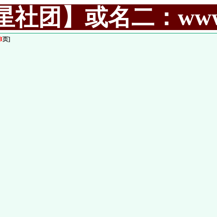
社团】或名二：www.99
8
页]