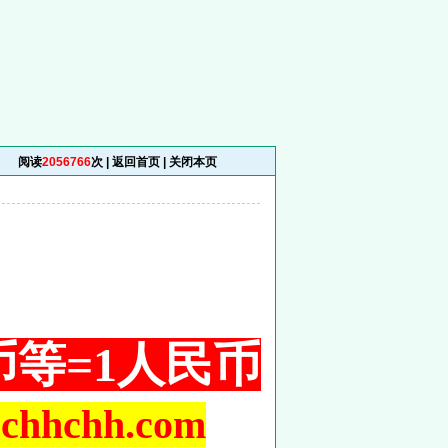
阅读
2056766
次 |
返回首页
|
关闭本页
铜币等=1人民币
hchh.com