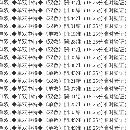
贵宾单双↓◆单双中特◆《双数》開:44准（18.25分准时验证）
贵宾单双↓◆单双中特◆《双数》開:45错（18.25分准时验证）
贵宾单双↓◆单双中特◆《双数》開:44准（18.25分准时验证）
贵宾单双↓◆单双中特◆《双数》開:01错（18.25分准时验证）
贵宾单双↓◆单双中特◆《单数》開:15准（18.25分准时验证）
贵宾单双↓◆单双中特◆《双数》開:28准（18.25分准时验证）
贵宾单双↓◆单双中特◆《双数》開:44准（18.25分准时验证）
贵宾单双↓◆单双中特◆《双数》開:03错（18.25分准时验证）
贵宾单双↓◆单双中特◆《双数》開:38准（18.25分准时验证）
贵宾单双↓◆单双中特◆《单数》開:43准（18.25分准时验证）
贵宾单双↓◆单双中特◆《双数》開:21错（18.25分准时验证）
贵宾单双↓◆单双中特◆《单数》開:07准（18.25分准时验证）
贵宾单双↓◆单双中特◆《双数》開:01错（18.25分准时验证）
贵宾单双↓◆单双中特◆《单数》開:25准（18.25分准时验证）
贵宾单双↓◆单双中特◆《双数》開:03错（18.25分准时验证）
贵宾单双↓◆单双中特◆《单数》開:49准（18.25分准时验证）
贵宾单双↓◆单双中特◆《单数》開:49准（18.25分准时验证）