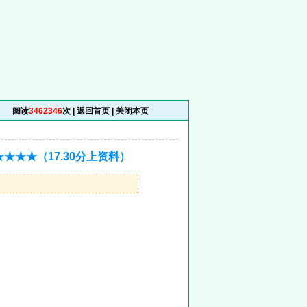
阅读
3462346
次 |
返回首页
|
关闭本页
★★（17.30分上资料）
）