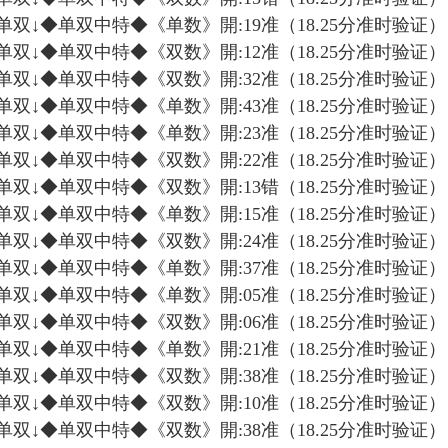
贵宾单双↓◆单双中特◆《单数》開:19准（18.25分准时验证）
贵宾单双↓◆单双中特◆《双数》開:12准（18.25分准时验证）
贵宾单双↓◆单双中特◆《双数》開:32准（18.25分准时验证）
贵宾单双↓◆单双中特◆《单数》開:43准（18.25分准时验证）
贵宾单双↓◆单双中特◆《单数》開:23准（18.25分准时验证）
贵宾单双↓◆单双中特◆《双数》開:22准（18.25分准时验证）
贵宾单双↓◆单双中特◆《双数》開:13错（18.25分准时验证）
贵宾单双↓◆单双中特◆《单数》開:15准（18.25分准时验证）
贵宾单双↓◆单双中特◆《双数》開:24准（18.25分准时验证）
贵宾单双↓◆单双中特◆《单数》開:37准（18.25分准时验证）
贵宾单双↓◆单双中特◆《单数》開:05准（18.25分准时验证）
贵宾单双↓◆单双中特◆《双数》開:06准（18.25分准时验证）
贵宾单双↓◆单双中特◆《单数》開:21准（18.25分准时验证）
贵宾单双↓◆单双中特◆《双数》開:38准（18.25分准时验证）
贵宾单双↓◆单双中特◆《双数》開:10准（18.25分准时验证）
贵宾单双↓◆单双中特◆《双数》開:38准（18.25分准时验证）