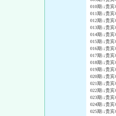
010期:↓
011期:↓
012期:↓
013期:↓
014期:↓
015期:↓
016期:↓
017期:↓
018期:↓
019期:↓
020期:↓
021期:↓
022期:↓
023期:↓
024期:↓
025期:↓