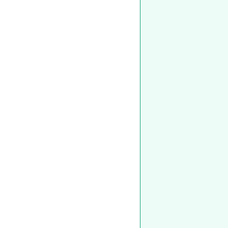
）
）
）
）
）
）