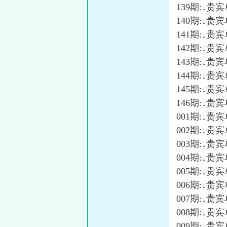
139期:↓
140期:↓
141期:↓
142期:↓
143期:↓
144期:↓
145期:↓
146期:↓贵
001期:↓
002期:↓
003期:↓
004期:↓
005期:↓
006期:↓
007期:↓
008期:↓
009期:↓