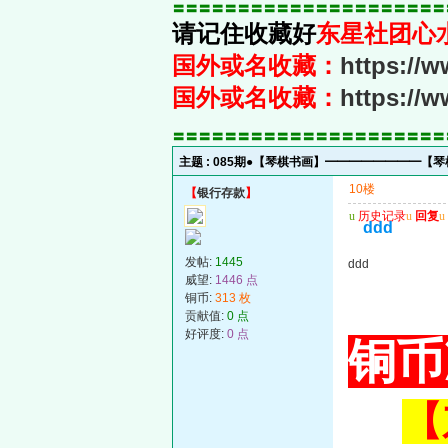
〓〓〓〓〓〓〓〓〓〓〓〓〓〓〓〓〓〓〓〓〓
请记住收藏好
东星社团心
国外或名收藏：
https://
国外或名收藏：
https://
〓〓〓〓〓〓〓〓〓〓〓〓〓〓〓〓〓〓〓〓〓
主题 :
085期●【琴棋书画】━━━━━━━━【
10楼
【
银行存款
】
u
历史记录
u
回复
u
ddd
发帖:
1445
ddd
威望:
1446 点
铜币:
313 枚
贡献值:
0 点
好评度:
0 点
铜币
【