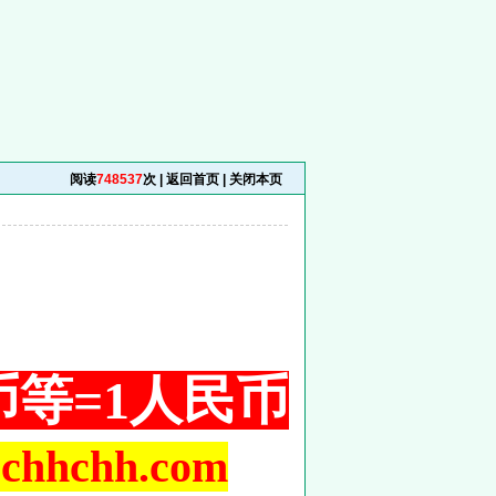
）
阅读
748537
次 |
返回首页
|
关闭本页
铜币等=1人民币
hchh.com