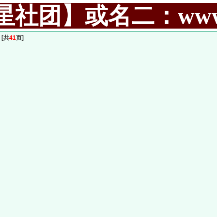
社团】或名二：www.99
[共
41
页]