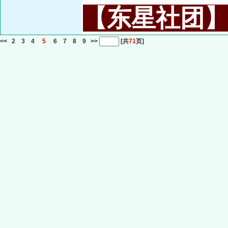
【东星社团】或名
<<
2
3
4
5
6
7
8
9
>>
[共
71
页]