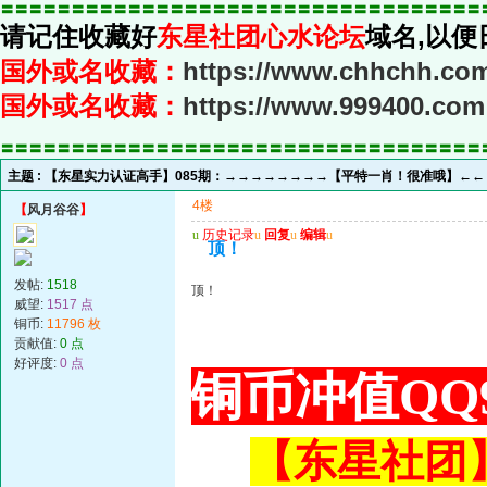
〓〓〓〓〓〓〓〓〓〓〓〓〓〓〓〓〓〓〓〓〓〓〓〓〓〓〓〓〓〓〓〓〓〓
请记住收藏好
东星社团心水论坛
域名,以便
国外或名收藏：
https://www.chhchh.co
国外或名收藏：
https://www.999400.com
〓〓〓〓〓〓〓〓〓〓〓〓〓〓〓〓〓〓〓〓〓〓〓〓〓〓〓〓〓〓〓〓〓〓
主题 :
【东星实力认证高手】085期：→→→→→→→→【平特一肖！很准哦】←
4楼
【
风月谷谷
】
u
历史记录
u
回复
u
编辑
u
顶！
发帖:
1518
顶！
威望:
1517 点
铜币:
11796 枚
贡献值:
0 点
好评度:
0 点
铜币冲值QQ9
【东星社团】或